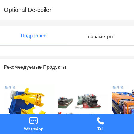
Optional De-coiler
Подробнее
параметры
Рекомендуемые Продукты
Optional De-coiling
Автомобильная
Оборудо
WhatsApp
Tel.
Device
Антиколлизионная
формир